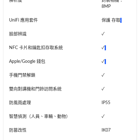
解析度
封裝相機：
8MP
UniFi 應用套件
保護 存取
臉部辨識
✓
NFC 卡片和鑰匙扣存取系統
✓
Apple/Google 錢包
✓
手機門禁解鎖
✓
雙向對講機和門鈴訪問系統
✓
防風雨處理
IP55
智慧偵測（人員、車輛、動物）
✓
防篡改性
IK07