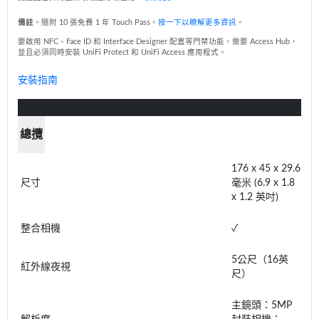
備註
。隨附 10 張免費 1 年 Touch Pass。
按一下以瞭解更多資訊
。
要啟用 NFC、Face ID 和 Interface Designer 配置等門禁功能，需要 Access Hub，
並且必須同時安裝 UniFi Protect 和 UniFi Access 應用程式。
安裝指南
總攬
176 x 45 x 29.6
尺寸
毫米 (6.9 x 1.8
x 1.2 英吋)
整合相機
✓
5公尺（16英
紅外線夜視
尺）
主鏡頭：5MP