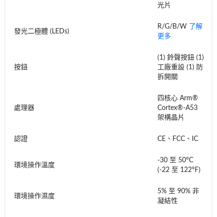
光片
R/G/B/W
了解
發光二極體 (LEDs)
更多
(1) 鈴聲按鈕 (1)
按鈕
工廠重設 (1) 防
拆開關
四核心 Arm®
處理器
Cortex®-A53
架構晶片
認證
CE、FCC、IC
-30 至 50°C
環境操作溫度
(-22 至 122°F)
5% 至 90% 非
環境操作濕度
凝結性