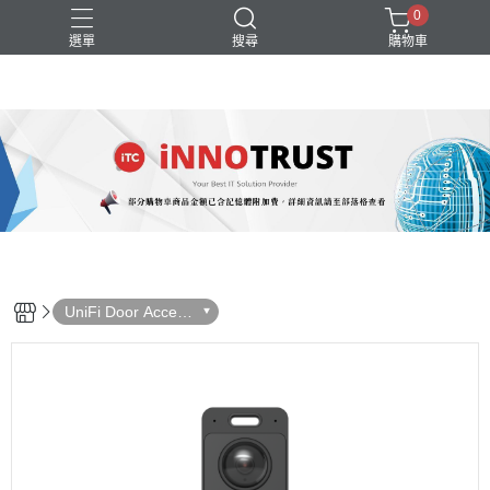
0
選單
搜尋
購物車
Switch
UniFi
WiFi
無線AP
路由器
UniFi Door Access
門禁系統