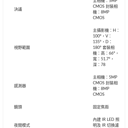
主相機：5MP
CMOS 封裝相
決議
機：8MP
CMOS
主攝影機：H：
100°，V：
135°，D：
視野範圍
180° 套裝相
機：高：66°，
寬：51.7°，
深：78
主相機：5MP
CMOS 封裝相
感測器
機：8MP
CMOS
鏡頭
固定焦距
內建 IR LED 照
夜間模式
明及 IR 切換濾