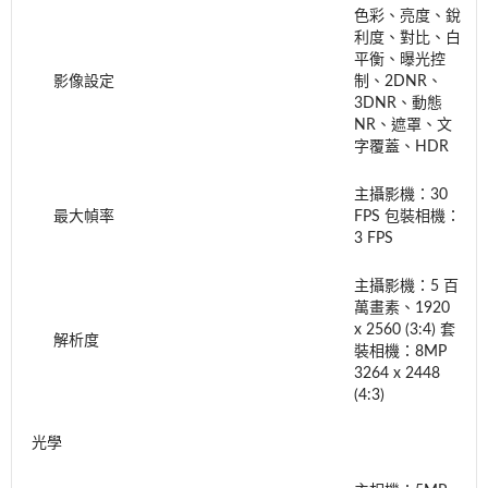
色彩、亮度、銳
利度、對比、白
平衡、曝光控
影像設定
制、2DNR、
3DNR、動態
NR、遮罩、文
字覆蓋、HDR
主攝影機：30
最大幀率
FPS 包裝相機：
3 FPS
主攝影機：5 百
萬畫素、1920
x 2560 (3:4) 套
解析度
裝相機：8MP
3264 x 2448
(4:3)
光學