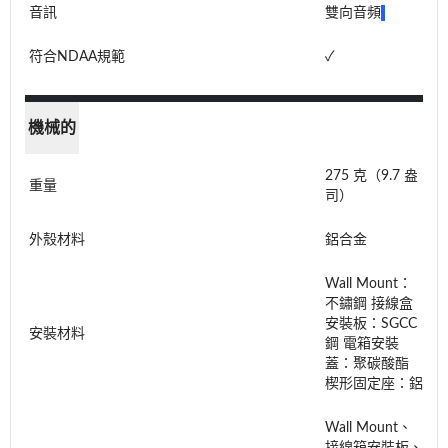
音訊
雙向音頻
符合NDAA規範
✓
機械的
275 克（9.7 盎
重量
司）
外殼材料
鋁合金
Wall Mount：
不鏽鋼 接線盒
安裝板：SGCC
安裝材料
鋼 電箱安裝
蓋：聚碳酸酯
楔形固定座：鋁
Wall Mount、