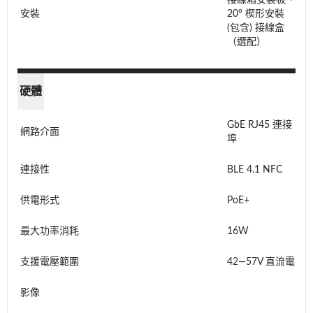
接線箱安裝板、
安裝
20° 楔形安裝
(包含) 接線盒
（選配）
硬體
GbE RJ45 連接
網路介面
埠
連接性
BLE 4.1 NFC
供電形式
PoE+
最大功率消耗
16W
支援電壓範圍
42—57V 直流電
影像