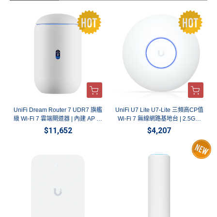
sole， s
（需審
知價格
持續優
享這 2,0
戰底
sh root
核通
調整對
化專業
00+ 個
氣。 我
@UDM
過） 🔥
您經營
人力配
案例所
們的實
IP 然後
名額有
成本的
置與備
凝聚出
務經驗
會需要
限，立
影響，
品庫存
的規劃
橫跨多
輸入上
即卡
此項措
管理，
策略。
元尺
述設定
位！ 👉
施是為
提升設
透過業
度：從
的密碼
https://e
了在波
備維護
務與工
追求極
4. 透過
vents.ui.
動的市
的應變
程團隊
致簡潔
指令 ub
com/sh
場環境
效
的一對
與覆蓋
nt-sy
are/Uni
下，仍
率。。
一協
的私人
Fi_Tai
能履行
為了貼
助，我
住宅，
Ubiquiti
合業主
們能針
到環境
堅持以
的財務
對您的
要求嚴
UniFi Dream Router 7 UDR7 旗艦
UniFi U7 Lite U7-Lite 三頻高CP值
具競爭
規劃，
空間特
苛、需
級 Wi-Fi 7 雲端閘道器 | 內建 AP 防
Wi-Fi 7 無線網路基地台 | 2.5G網
力的價
我們在
性，打
高負載
格提供
官網購
造最符
運作的
火牆路由器 英菲達科技
口天花板吸頂式AP 英菲達科技
$11,652
$4,207
業界領
物車特
合場域
工業廠
先產品
別提供
需求的
房、醫
的承
3 期與 6
網路架
療診
諾。由
期零利
構，這
間，甚
衷
2,0
至是需
要上