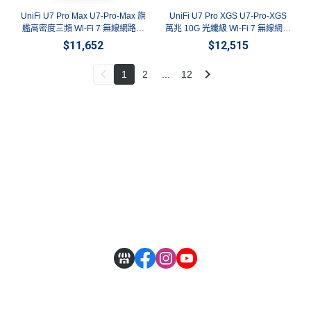
UniFi U7 Pro Max U7-Pro-Max 旗
UniFi U7 Pro XGS U7-Pro-XGS
艦高密度三頻 Wi-Fi 7 無線網路基
萬兆 10G 光纖級 Wi-Fi 7 無線網路
地台 | 2.5G網口強效吸頂式AP 英
基地台 | 頂級吸頂式 AP 英菲達科
$11,652
$12,515
菲達科技
技
1
2
...
12
關於
全部商品
付款方式說明
隱私權條款