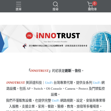
0
選單
搜尋
購物車
Switch
UniFi
WiFi
無線AP
路由器
「
iNNOTRUST
」
的初衷是
創新、信任
。
iNNOTRUST
英菲達科技｜
UniFi
台灣專業代理，提供全系列
UniFi
網
路設備，包括 AP、Switch、OS Console、Camera、Protect 及門禁監控
設備。
我們不僅販售設備，也提供完整
UniFi
網路規劃、設定、安裝與專業導
入服務，支援企業、家用、餐飲、醫療、教育、旅宿等多種場景。