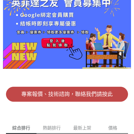
niFi-OS-
術與產
組件成
份在地
Fi 系統
程代表
fi-u7-me
Dream-
品藍圖
本大幅
化的服
的佈
我們深
sh-wifi7-
Machine
✅ 發掘
攀升。
務廣
署，橫
度參與
outdoor-
s-5-0-1
MSP 與
為因應
度，是
跨了醫
了品牌
indoor-a
6/4b8a0
系統整
原材料
為了確
療、教
的技術
p
a8b-f24
合商（S
價格的
保當您
育、科
演進與
1-49a0-
I） 的全
上漲，
的 UniFi
技與製
市場佈
b0a3-c3
新商機
並確保
系統有
造
局，建
de80d5
✅ 深入
高品質
調整需
業……
立起與
03ef 2.
了解 Uni
產品的
求、或
等，提
原廠同
啟用 Uni
Fi 如何
持續供
需要專
供硬體
步的深
Fi Cons
解決 企
應，Ubi
業的 Co
設備之
厚技術
ole 的 S
業 IT 挑
quiti 決
ntroller
外，也
資料
SH，在
戰 ✅ 產
定自即
設定指
掌握了
庫。 相
設定->C
品實機
日起，
引時，
各類產
較於市
ontrol Pl
展示 +
針對受
我們的
業在不
場上其
ane->C
現場 Q&
影響之
工程團
同拓樸
他剛起
onsole
A，零距
特定型
隊能以
架構下
步的供
找到SS
離交流
號產品
最快速
的真實
應管
H，並設
✅ 限量
正式增
度提供
運作表
道，我
專案報價、技術諮詢，聯絡我們請按此
定一組
開放 1
收「記
技術支
現。相
們更具
密碼 3.
對 1 專
憶體附
援，我
較於僅
備應對
使用電
家售前
加費
們理解
能提供
台灣本
腦的CLI
諮詢
（Memo
企業對
標準參
土環
或是能s
🗣️ 語
ry Surc
營運穩
數的服
境、處
sh的軟
言：中
harg
定性的
務，我
理各類
體連入U
文 🎟️ 免
e）」。
追求，
們更傾
複雜應
綜合排行
熱銷排行
最新上架
價格
niFi Con
費報名
我們深
在台灣
向於分
用的實