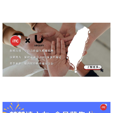
參考，
誠摯邀
調整
及全台
客戶肯
權代理
Fi U7 M
E降
請關
Ubiq
絡精
過 2,
作最
基地
但不保
請您參
「記憶
Ubiquiti
定 在Ubi
Ubiquiti
esh 預
版方
注，
uiti
準遍
000
久授
台 U
證降版
加！ 20
體附加
UniFi 以
quiti Uni
以顛覆
購正式
後會不
26 年 6
費」之
優異的
Fi生態
性的 UI
開跑！
式 兩
誠摯
產品
及全
家客
權代
niFi
會有其
月 23 日
說明 生
雲端管
系的世
介面與
體積小
種解
邀請
調整
台
戶肯
理
U7 M
他問
（週
效日
理與硬
界裡，
高效能
巧卻擁
題，並
二），
期：即
體效能
穩定的
的 UniFi
有頂級
方
您參
「記
定
esh
且Cloud
我們將
日起正
聞名，
連線來
體系引
效能，
加！
憶體
預購
gateway
於 台北
式實施
而我們
自於對
領全球
不論桌
e 需要
國際會
親愛的
身為代
細節的
網路標
面擺放
附加
正式
已經連
議中心
合作夥
理商，
精準掌
準，而
或戶外
費」
開
網的情
（TIC
伴與客
核心任
握，而
我們在
暴雨環
況下才
C） 盛
戶： 由
務就是
這些細
台灣專
境都能
之說
跑！
可使用
大舉辦
於全球
讓這份
節往往
注於每
完美應
明
1. 至 Un
UniFi 台
記憶體
頂尖技
藏在成
一項技
對，數
iFi Com
灣大
（Memo
術在台
千上萬
術的深
量有
munity
會，與
ry）及
灣獲得
次的實
耕。 作
限，歡
找尋前
您一同
儲存市
最完整
務經驗
為 Ubiq
迎點選
一版的
探索全
場供需
的在地
中。 邁
uiti UniFi
下方連
下載連
端 IT 的
持續劇
支持。
入第七
全台合
結搶先
結，例
未來！
烈波
邁入第
年，我
作最久
預購：
如 UDM
現場精
動，導
七年，
們在台
的授權
https://s
-SE 5.0.
彩內容
致 Ubiq
我們佈
灣已協
代理
tore.inn
16 http
搶先
uiti 產品
建了遍
助超過
商，我
otrust.c
s://com
看： ✅
在硬體
及全台
2,000+
們正式
om.tw/p
munity.u
搶先預
生產過
的專業
家客戶
邁入第
roduct/d
i.com/rel
覽最新
程中的
技術網
完成 Ubi
七年，
etail/260
eases/U
UniFi 技
關鍵零
絡，這
quiti Uni
這段歷
6379/uni