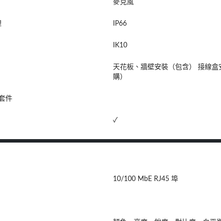
麥克風
理
IP66
IK10
天花板、牆壁安裝（包含） 接線
購）
用套件
✓
10/100 MbE RJ45 埠