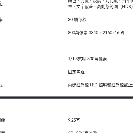
顏色、亮度、銳度、對比度、白平衡
定
罩、文字覆蓋、高動態範圍（HDR
率
30 幀每秒
800萬像素 3840 x 2160 (16:9)
1/1.8英吋 800萬像素
固定焦距
式
內建紅外線 LED 照明和紅外線截
消耗
9.25瓦