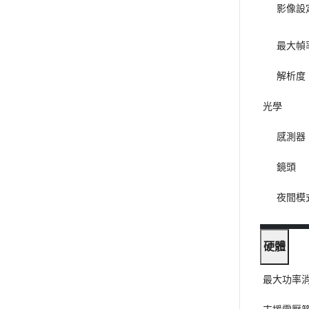
影像設
最大幀
解析度
光學
感測器
鏡頭
夜間模
硬體
最大功率