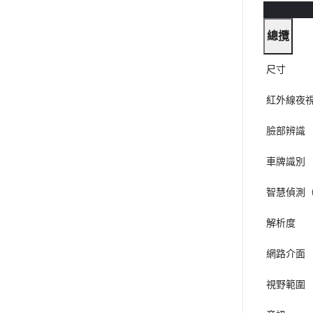
總攬
尺寸
紅外線夜
臉部辨識
車牌識別
智慧偵測
解析度
網路介面
視野範圍