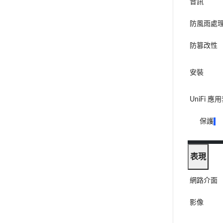
音訊
防風雨處
防篡改性
安裝
UniFi 應
保護
表現
網路介面
影像