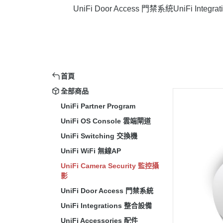
UniFi Door Access 門禁系統
UniFi Integ
首頁
全部商品
UniFi Partner Program
UniFi OS Console 雲端閘道
UniFi Switching 交換機
UniFi WiFi 無線AP
UniFi Camera Security 監控攝
影
UniFi Door Access 門禁系統
UniFi Integrations 整合設備
UniFi Accessories 配件