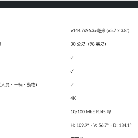
⌀144.7x96.3⌀毫米 (⌀5.7 x 3.8")
視
30 公尺（98 英尺）
✓
✓
（人員、車輛、動物）
✓
4K
10/100 MbE RJ45 埠
H: 109.9°，V: 56.7°，D: 134.1°