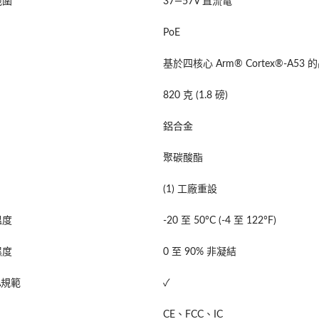
範圍
37—57V 直流電
PoE
基於四核心 Arm® Cortex®-A53 
820 克 (1.8 磅)
鋁合金
聚碳酸酯
(1) 工廠重設
溫度
-20 至 50°C (-4 至 122°F)
濕度
0 至 90% 非凝結
A規範
✓
CE、FCC、IC