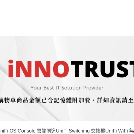
niFi OS Console 雲端閘道
UniFi Switching 交換機
UniFi WiFi