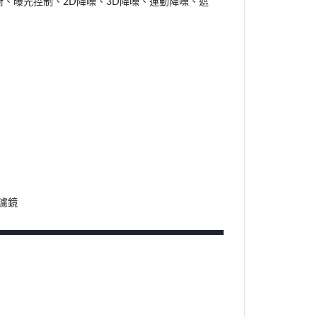
、曝光控制、2D降噪、3D降噪、運動降噪、遮
）
止濾鏡