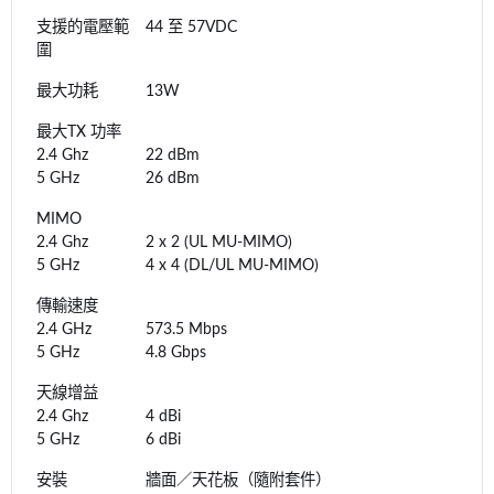
支援的電壓範
44 至 57VDC
圍
最大功耗
13W
最大TX 功率
2.4 Ghz
22 dBm
5 GHz
26 dBm
MIMO
2.4 Ghz
2 x 2 (UL MU-MIMO)
5 GHz
4 x 4 (DL/UL MU-MIMO)
傳輸速度
2.4 GHz
573.5 Mbps
5 GHz
4.8 Gbps
天線增益
2.4 Ghz
4 dBi
5 GHz
6 dBi
安裝
牆面／天花板（隨附套件）