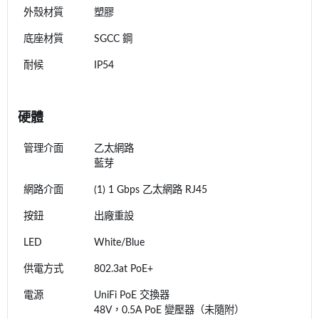
外殼材質
塑膠
底座材質
SGCC 鋼
耐候
IP54
硬體
管理介面
乙太網路
藍芽
網路介面
(1) 1 Gbps 乙太網路 RJ45
按鈕
出廠重設
LED
White/Blue
供電方式
802.3at PoE+
電源
UniFi PoE 交換器
48V，0.5A PoE 變壓器（未隨附）