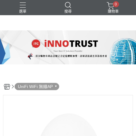
0
選單
搜尋
購物車
Switch
UniFi
WiFi
無線AP
路由器
UniFi WiFi 無線AP