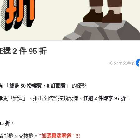
2 件 95 折
分享文章到
備
「終身
$0
授權費、
0
訂閱費」
的優勢
幸更「實質」，推出全館監控類設備，
任選
2
件即享
95
折
！
95
折
。
攝影機、交換機。
"加碼雲端閘道" !!!