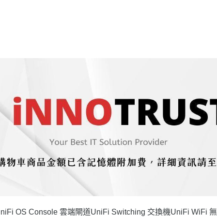
niFi OS Console 雲端閘道
UniFi Switching 交換機
UniFi WiFi