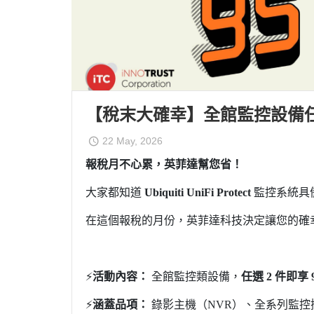
【稅末大確幸】全館監控設備任選 
22 May, 2026
報稅月不心累，英菲達幫您省！
大家都知道
Ubiquiti UniFi Protect
監控系統具
在這個報稅的月份，英菲達科技決定讓您的確
⚡️
活動內容：
全館監控類設備，
任選
2
件即享
⚡️
涵蓋品項：
錄影主機（
NVR
）、全系列監控