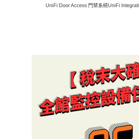
UniFi Door Access 門禁系統
UniFi Integ